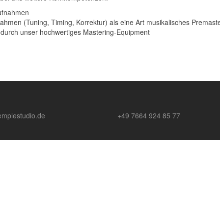
aufnahmen
ahmen (Tuning, Timing, Korrektur) als eine Art musikalisches Premaste
 durch unser hochwertiges Mastering-Equipment
emplestudio.de
+49 7664 924 85 77