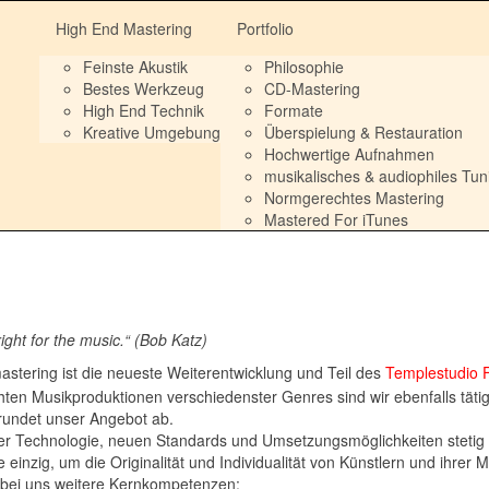
High End Mastering
Portfolio
Feinste Akustik
Philosophie
Bestes Werkzeug
CD-Mastering
High End Technik
Formate
Kreative Umgebung
Überspielung & Restauration
Hochwertige Aufnahmen
musikalisches & audiophiles Tun
Normgerechtes Mastering
Mastered For iTunes
ght for the music.“
(Bob Katz)
stering ist die neueste Weiterentwicklung und Teil des
Templestudio 
echten Musikproduktionen verschiedenster Genres sind wir ebenfalls täti
 rundet unser Angebot ab.
er Technologie, neuen Standards und Umsetzungsmöglichkeiten stetig 
inzig, um die Originalität und Individualität von Künstlern und ihrer
d bei uns weitere Kernkompetenzen: