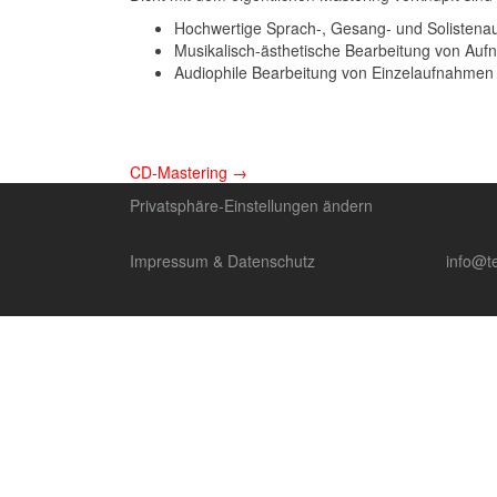
Hochwertige Sprach-, Gesang- und Solisten
Musikalisch-ästhetische Bearbeitung von Aufn
Audiophile Bearbeitung von Einzelaufnahmen
Artikel-
CD-Mastering
→
Privatsphäre-Einstellungen ändern
Navigation
Impressum & Datenschutz
info@t