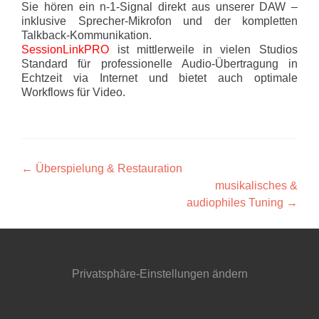
Sie hören ein n-1-Signal direkt aus unserer DAW –
inklusive Sprecher-Mikrofon und der kompletten
Talkback-Kommunikation.
SessionLinkPRO
ist mittlerweile in vielen Studios
Standard für professionelle Audio-Übertragung in
Echtzeit via Internet und bietet auch optimale
Workflows für Video.
Artikel-
←
Überspielung & Restauration
musikalisches &
Navigation
audiophiles Tuning
→
Privatsphäre-Einstellungen ändern